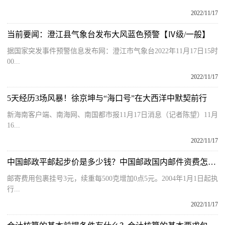
2022/11/17
当前要闻：澄江县气象台发布大风蓝色预警【Ⅳ级/一般】
据国家突发事件预警信息发布网：澄江市气象台2022年11月17日15时
00...
2022/11/17
5天经历3场风暴！徐京坤与“海口号”在大西洋中默契前行
新海南客户端、南海网、南国都市报11月17日消息（记者陈望）11月
16...
2022/11/17
中国邮政平邮起步价是多少钱？中国邮政国内邮件资费怎么算出来的？
邮寄费用包裹挂号3元，续重每500克增加0点5元。2004年1月1日起执
行...
2022/11/17