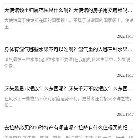
大使馆领土归属范围是什么啊？大使馆的房子用交房租吗为什么呢？
大使馆属于使馆所在国的国家领土。不属于派遣国的国家领土。使馆
土...
2022/11/17
身体有湿气哪些水果不可以吃啊？湿气重的人哪三种水果不能吃呢？
湿气最怕三种水果(这4种水果不要碰)在我们的日常生活中，如果说
你身...
2022/11/17
床头最忌讳摆放什么东西呢？床头千万不能摆放什么东西和物品呢？
在风水上一些物品不仅对家庭运势不利，更甚者还会招来不详之物，
如...
2022/11/17
去拉萨必买的10种特产有哪些呢？拉萨有什么值得买的纪念品吗？
美食类有:牦牛肉、酸奶、糌粑、酥油茶等;工艺品有:天珠、唐卡、绿