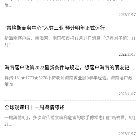
反...
2022/11/17
“雷格斯商务中心”入驻三亚 预计明年正式运行
新海南客户端、南海网、南国都市报11月17日消息（记者刘子榕）11
月1...
2022/11/17
海南落户政策2022最新条件与规定，想落户海南的朋友记得收藏
详询:181★1773★5270小符老师海南置业顾问8年经验。海南落户政
策20...
2022/11/17
全球观速讯丨一周舆情综述
一周舆情9月，多次宣传嚼食槟榔危害的歌手傅松患口腔癌去世。9月
21...
2022/11/17