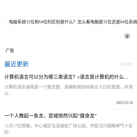
电脑系统32位和64位的区别是什么？怎么看电脑是32位还是64位系
x
广告
最近更新
MORE
计算机语言可以分为哪三类语言？c语言是计算机的什么语言类型？
计算机语言通常是一个能完整、准确和规则地表达人们的意图，并用
以...
2022/11/18
一个人舞起一条龙，昱城悄然兴起“健身龙”
11月17日傍晚，中心城区屯溪骆驼广场公园，市民汪兴国精神气十足
的...