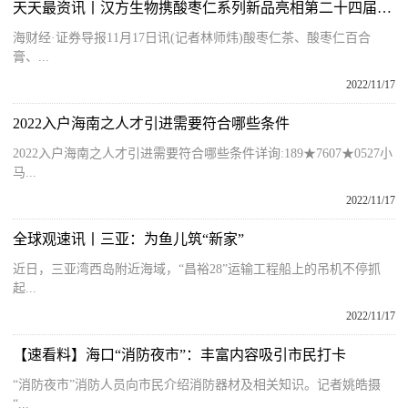
天天最资讯丨汉方生物携酸枣仁系列新品亮相第二十四届高交会
海财经·证券导报11月17日讯(记者林师炜)酸枣仁茶、酸枣仁百合
膏、...
2022/11/17
2022入户海南之人才引进需要符合哪些条件
2022入户海南之人才引进需要符合哪些条件详询:189★7607★0527小
马...
2022/11/17
全球观速讯丨三亚：为鱼儿筑“新家”
近日，三亚湾西岛附近海域，“昌裕28”运输工程船上的吊机不停抓
起...
2022/11/17
【速看料】海口“消防夜市”：丰富内容吸引市民打卡
“消防夜市”消防人员向市民介绍消防器材及相关知识。记者姚皓摄
“...