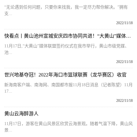
“无论遇到任何问题，只要你来找我，我一定尽力帮你解决。”拥有
支...
2022/11/18
快看点丨黄山池州宣城安庆四市协同共进！“大黄山”媒体联盟成立
11月17日,“大黄山”媒体联盟签约仪式在我市举行，黄山市级党媒、
池...
2022/11/18
世兴地基夺冠！2022年海口市篮球联赛（龙华赛区）收官
新海南客户端、南海网、南国都市报11月18日消息（记者陈望）11月
17...
2022/11/18
黄山云海醉游人
11月17日，游客在黄山风景区欣赏云海景观。随着气温下降，黄山风
景...