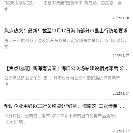
“唱支山歌给党听——主题书法展”暨儋州市“听党话、感党恩、跟
党...
2022/11/18
焦点热文：最新！截至11月17日海南部分市县出行防疫要求
海口三亚儋州万宁澄迈乐东东方昌江定安琼海文昌11月15日23时起，
文...
2022/11/17
【焦点热闻】新海南调查｜海口公交场站建设相对滞后 公交车缺“家” 影响线网运营效率
公交场站是公交车的“家”，其不仅作为公交车歇班后的停靠场所，
也...
2022/11/17
帮助企业用好RCEP“关税减让”红利，海南这“三张清单”发布
11月17日，省商务厅发布《RCEP项下海南出口优势产品清单》
《RCEP项...
2022/11/17