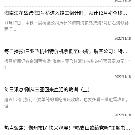
2022/11/18
海南海花岛跨海3号桥进入竣工倒计时，预计12月初全线通车
11月17日，中铁一局桥梁公司承建的海南海花岛跨海3号桥右海侧路
面沥...
2022/11/18
每日播报!三亚飞杭州特价机票低至0.3折，航空公司：特价票需自费托运行李
极目新闻记者余渊曹雪娇“海南三亚飞往浙江杭州的机票只要38元！”
1...
2022/11/18
每日讯息!刚从三亚回来血泪的教训（上）
建议1 出门旅行不要单纯的看吃喝玩攻略，也要多看一看避雷攻略，
但...
2022/11/18
热点聚焦：儋州市民 快来观展！“唱支山歌给党听”主题书法展今天开幕啦