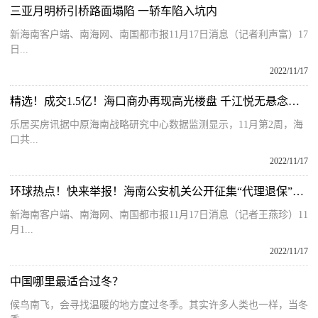
三亚月明桥引桥路面塌陷 一轿车陷入坑内
新海南客户端、南海网、南国都市报11月17日消息（记者利声富）17
日...
2022/11/17
精选！成交1.5亿！海口商办再现高光楼盘 千江悦无悬念登顶榜首｜楼市周报
乐居买房讯据中原海南战略研究中心数据监测显示，11月第2周，海
口共...
2022/11/17
环球热点！快来举报！海南公安机关公开征集“代理退保”违法犯罪线索
新海南客户端、南海网、南国都市报11月17日消息（记者王燕珍）11
月1...
2022/11/17
中国哪里最适合过冬？
候鸟南飞，会寻找温暖的地方度过冬季。其实许多人类也一样，当冬