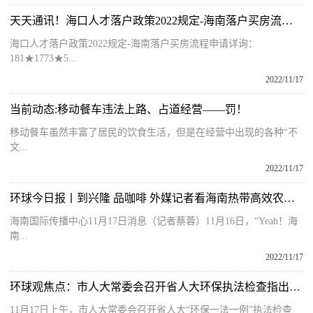
天天通讯！海口人才落户政策2022规定-海南落户买房流程申请
海口人才落户政策2022规定-海南落户买房流程申请详询：
181★1773★5...
2022/11/17
当前动态:移动餐车违法上路、占道经营——罚！
移动餐车虽然丰富了居民的饮食生活，但是在经营中出现的各种“不
文...
2022/11/17
环球今日报丨到兴隆 品咖啡 外媒记者看海南热带高效农业的“国际范”
海南国际传播中心11月17日消息（记者蔡蓉）11月16日，“Yeah！海
南...
2022/11/17
环球观焦点：市人大常委会召开省人大环保执法检查指出琼海问题整改情况汇报会
11月17日上午，市人大常委会召开省人大“环保一法一例”执法检查